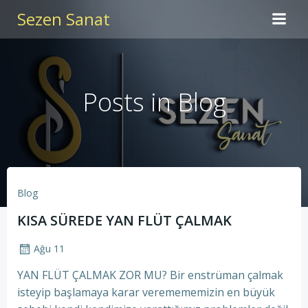
İçeriğe
Sezen Sanat
geç
Posts in Blog
Blog
KISA SÜREDE YAN FLÜT ÇALMAK
Ağu 11
YAN FLÜT ÇALMAK ZOR MU? Bir enstrüman çalmak
isteyip başlamaya karar veremememizin en büyük