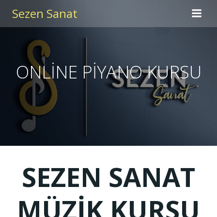
İçeriğe
Sezen Sanat
geç
ONLİNE PİYANO KURSU
SEZEN SANAT
MÜZİK KURSU