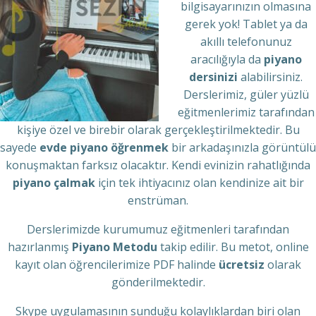
bilgisayarınızın olmasına
gerek yok! Tablet ya da
akıllı telefonunuz
aracılığıyla da
piyano
dersinizi
alabilirsiniz.
Derslerimiz, güler yüzlü
eğitmenlerimiz tarafından
kişiye özel ve birebir olarak gerçekleştirilmektedir. Bu
sayede
evde piyano öğrenmek
bir arkadaşınızla görüntülü
konuşmaktan farksız olacaktır. Kendi evinizin rahatlığında
piyano çalmak
için tek ihtiyacınız olan kendinize ait bir
enstrüman.
Derslerimizde kurumumuz eğitmenleri tarafından
hazırlanmış
Piyano Metodu
takip edilir. Bu metot, online
kayıt olan öğrencilerimize PDF halinde
ücretsiz
olarak
gönderilmektedir.
Skype uygulamasının sunduğu kolaylıklardan biri olan