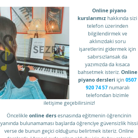
Online piyano
kurslarımız
hakkında sizi
telefon üzerinden
bilgilendirmek ve
aklınızdaki soru
işaretlerini gidermek için
sabırsızlansak da
yazımızda da kısaca
bahsetmek isteriz.
Online
piyano dersleri
için
0507
920 74 57
numaralı
telefondan bizimle
iletişime geçebilirsiniz!
Öncelikle
online ders
esnasında eğitmenin öğrencinin
yanında bulunamaması başlarda öğrenciye güvensizlik hissi
verse de bunun geçici olduğunu belirtmek isteriz. Online