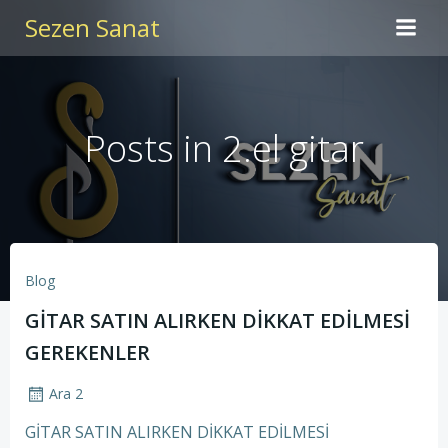
İçeriğe
Sezen Sanat
geç
Posts in 2.el gitar
Blog
GİTAR SATIN ALIRKEN DİKKAT EDİLMESİ
GEREKENLER
Ara 2
GİTAR SATIN ALIRKEN DİKKAT EDİLMESİ