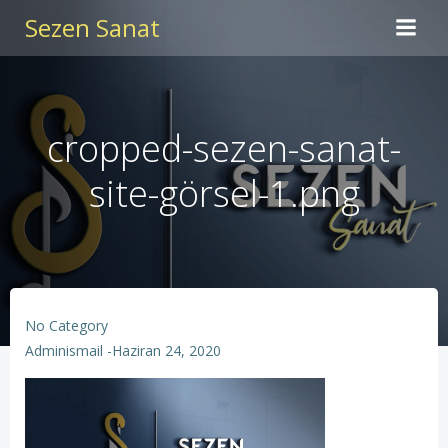
İçeriğe
Sezen Sanat
geç
cropped-sezen-sanat-
site-görsel-1.png
No Category
Adminismail
-
Haziran 24, 2020