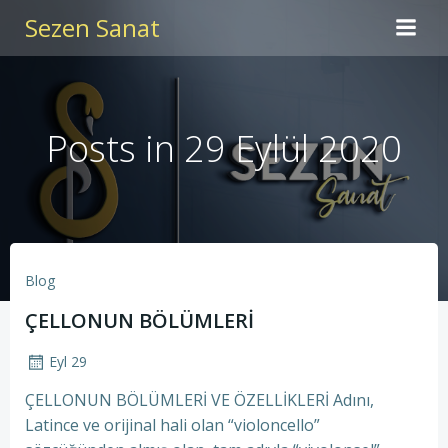
İçeriğe
Sezen Sanat
geç
Posts in 29 Eylül 2020
Blog
ÇELLONUN BÖLÜMLERİ
Eyl 29
ÇELLONUN BÖLÜMLERİ VE ÖZELLİKLERİ Adını,
Latince ve orijinal hali olan “violoncello”