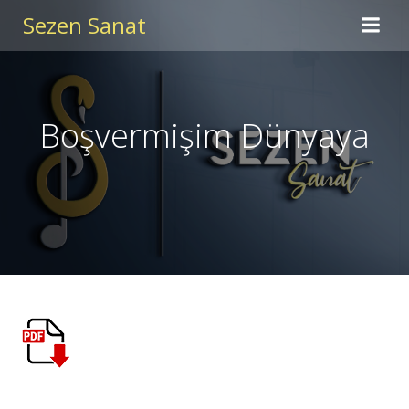
İçeriğe
Sezen Sanat
geç
Boşvermişim Dünyaya